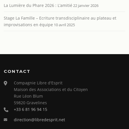
La Lumière du Phare 2026 : L’amitié
22 janvier 2026
Stage La Famille – Ecriture transdisciplinaire au plateau et
improvisations en équipe
10 avril 2025
CONTACT
Compagnie Libre d'Esprit
Maison des Associations et du Citoyen
Rue Léon Blum
59820 Gravelines
+33 6 81 96 94 15
direction@libredesprit.net