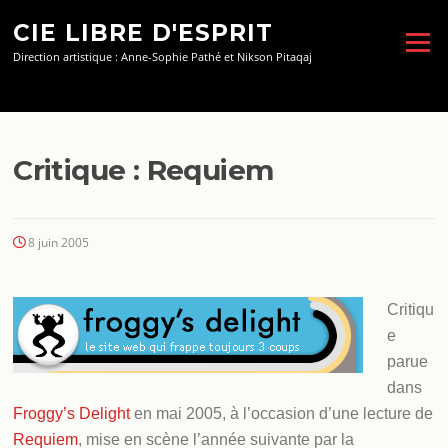
Aller
CIE LIBRE D'ESPRIT
au
Menu
contenu
Direction artistique : Anne-Sophie Pathé et Nikson Pitaqaj
Critique : Requiem
8 juin 2005
Critiqu
e
parue
dans
Froggy’s Delight
en mai 2005, à l’occasion d’une lecture de
Requiem
, mise en scène l’année suivante par la