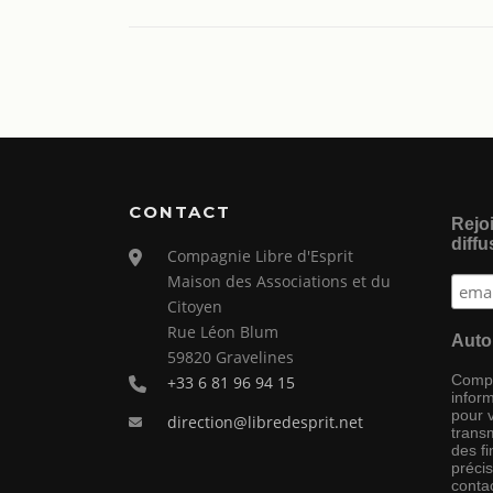
CONTACT
Rejoi
diffu
Compagnie Libre d'Esprit
Maison des Associations et du
Citoyen
Rue Léon Blum
Auto
59820 Gravelines
Compag
+33 6 81 96 94 15
inform
pour 
direction@libredesprit.net
transm
des f
préci
conta