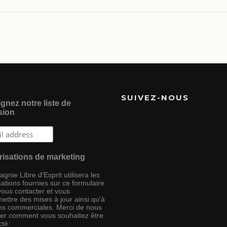
SUIVEZ-NOUS
gnez notre liste de
sion
risations de marketing
nie Libre d'Esprit utilisera les
ations fournies sur ce formulaire
vous contacter et vous
ettre des mises à jour ainsi qu'à
ins commerciales. Merci de nous
ser comment vous souhaitez être
cté: