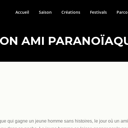
Accueil
Saison
Créations
Festivals
Parco
ON AMI PARANOÏAQ
aque qui gagne un jeune homme sans histoires, le jour où un ami