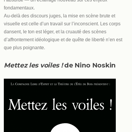
fondamentaux.
Au-delà des discours juges, la mise en scène brute et
visuelle est celle d’un travail sur l’inconscient. Les corps
dansent, le ton est léger, et la cruauté des scènes
d’affrontement idéologique et de quête de liberté n’en est
que plus poignante.
Mettez les voiles !
de Nino Noskin