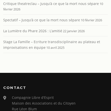
Critique theatreclau – Jusqu’à ce que la mort nous sépare
10
février 2026
Spectatif – Jusqu’à ce que la mort nous sépare
10 février 2026
La Lumière du Phare 2026 : L’amitié
22 janvier 2026
Stage La Famille – Ecriture transdisciplinaire au plateau et
improvisations en équipe
10 avril 2025
CONTACT
Compagnie Libre d'Esprit
Maison des Associations et du Citoyen
Rue Léon Blum