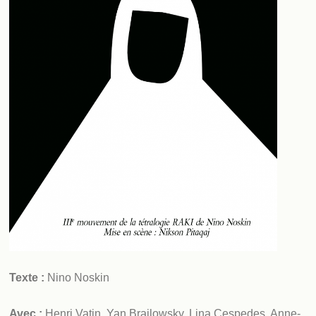
Texte :
Nino Noskin
Avec :
Henri Vatin, Yan Brailowsky, Lina Cespedes, Anne-