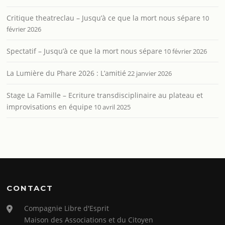
Critique theatreclau – Jusqu’à ce que la mort nous sépare
10
février 2026
Spectatif – Jusqu’à ce que la mort nous sépare
10 février 2026
La Lumière du Phare 2026 : L’amitié
22 janvier 2026
Stage La Famille – Ecriture transdisciplinaire au plateau et
improvisations en équipe
10 avril 2025
CONTACT
Compagnie Libre d'Esprit
Maison des Associations et du Citoyen