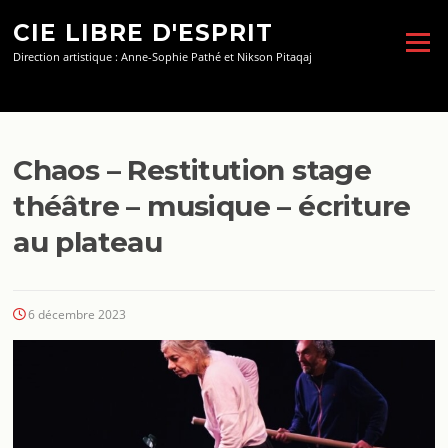
Aller
CIE LIBRE D'ESPRIT
au
Menu
contenu
Direction artistique : Anne-Sophie Pathé et Nikson Pitaqaj
Chaos – Restitution stage
théâtre – musique – écriture
au plateau
6 décembre 2023