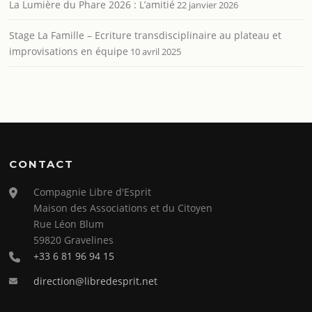
La Lumière du Phare 2026 : L’amitié
22 janvier 2026
Stage La Famille – Ecriture transdisciplinaire au plateau et
improvisations en équipe
10 avril 2025
CONTACT
Compagnie Libre d'Esprit
Maison des Associations et du Citoyen
Rue Léon Blum
59820 Gravelines
+33 6 81 96 94 15
direction@libredesprit.net