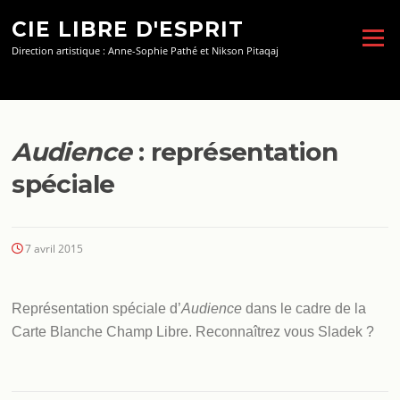
Aller
CIE LIBRE D'ESPRIT
au
Menu
contenu
Direction artistique : Anne-Sophie Pathé et Nikson Pitaqaj
Audience
: représentation
spéciale
7 avril 2015
Représentation spéciale d’
Audience
dans le cadre de la
Carte Blanche Champ Libre. Reconnaîtrez vous Sladek ?