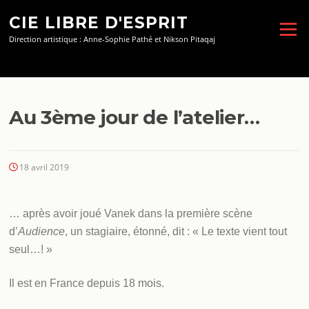
Aller
CIE LIBRE D'ESPRIT
au
Menu
contenu
Direction artistique : Anne-Sophie Pathé et Nikson Pitaqaj
Au 3ème jour de l’atelier…
18 avril 2019
… après avoir joué Vanek dans la première scène
d’
Audience
, un stagiaire, étonné, dit : « Le texte vient tout
seul…! »
Il est en France depuis 18 mois.