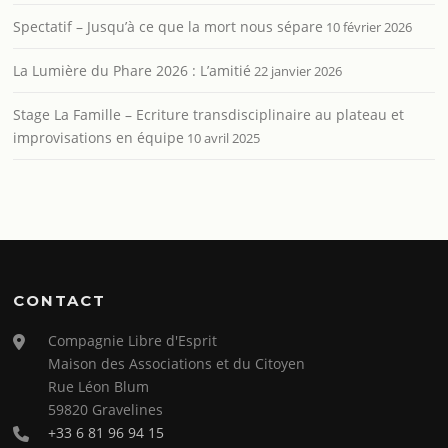
Spectatif – Jusqu’à ce que la mort nous sépare
10 février 2026
La Lumière du Phare 2026 : L’amitié
22 janvier 2026
Stage La Famille – Ecriture transdisciplinaire au plateau et
improvisations en équipe
10 avril 2025
CONTACT
Compagnie Libre d'Esprit
Maison des Associations et du Citoyen
Rue Léon Blum
59820 Gravelines
+33 6 81 96 94 15