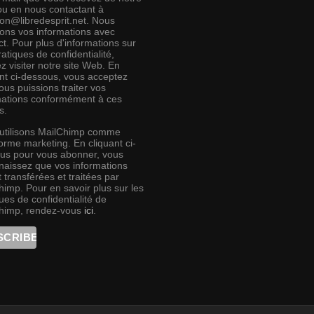
 ou en nous contactant à
ion@libredesprit.net. Nous
rons vos informations avec
t. Pour plus d'informations sur
atiques de confidentialité,
ez visiter notre site Web. En
ant ci-dessous, vous acceptez
us puissions traiter vos
mations conformément à ces
s.
utilisons MailChimp comme
orme marketing. En cliquant ci-
us pour vous abonner, vous
naissez que vos informations
 transférées et traitées par
himp. Pour en savoir plus sur les
ues de confidentialité de
himp, rendez-vous
ici
.