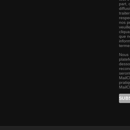
part,
diffus
traite
respec
nos pr
veuill
cliqu
que no
infor
terme
Nous 
platef
desso
recon
seront
MailC
pratiq
MailC