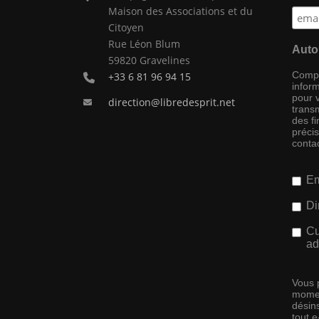
Maison des Associations et du
Citoyen
Rue Léon Blum
Auto
59820 Gravelines
Compag
+33 6 81 96 94 15
inform
pour 
direction@libredesprit.net
transm
des f
préci
conta
Em
Di
Cu
ad
Vous 
momen
désins
tout 