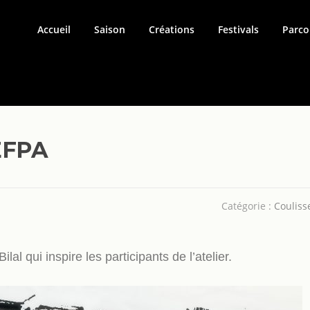
Accueil
Saison
Créations
Festivals
Parco
LEFPA
Catégorie :
Couliss
al qui inspire les participants de l’atelier.