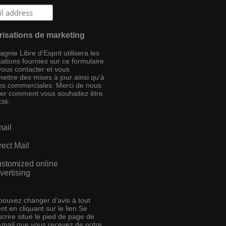
risations de marketing
nie Libre d'Esprit utilisera les
ations fournies sur ce formulaire
vous contacter et vous
ettre des mises à jour ainsi qu'à
ins commerciales. Merci de nous
ser comment vous souhaitez être
cté:
ail
rect Mail
stomized online
vertising
pouvez changer d'avis à tout
t en cliquant sur le lien Se
crire situé le pied de page de
e-mail que vous recevez de notre