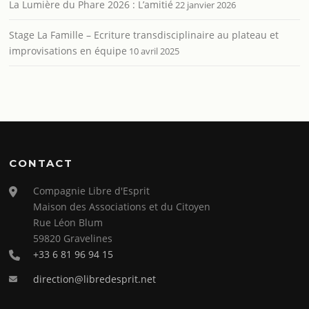
La Lumière du Phare 2026 : L’amitié
22 janvier 2026
Stage La Famille – Ecriture transdisciplinaire au plateau et
improvisations en équipe
10 avril 2025
CONTACT
Compagnie Libre d'Esprit
Maison des Associations et du Citoyen
Rue Léon Blum
59820 Gravelines
+33 6 81 96 94 15
direction@libredesprit.net