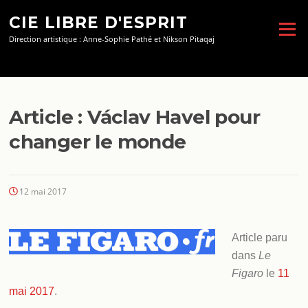
Aller
CIE LIBRE D'ESPRIT
au
Menu
contenu
Direction artistique : Anne-Sophie Pathé et Nikson Pitaqaj
Article : Václav Havel pour
changer le monde
12 mai 2017
Article paru
dans
Le
Figaro
le
11
mai 2017
.