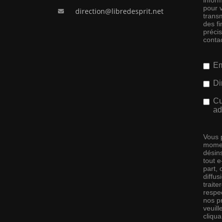
inform
pour 
direction@libredesprit.net
transm
des f
préci
conta
Em
Di
Cu
ad
Vous 
momen
désins
tout 
part,
diffus
traite
respec
nos pr
veuill
cliqu