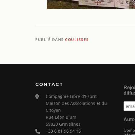
PUBLIÉ DANS
COULISSES
CONTACT
Rejoi
diffu
Compagnie Libre d'Esprit
Maison des Associations et du
Citoyen
Rue Léon Blum
Auto
59820 Gravelines
Compag
+33 6 81 96 94 15