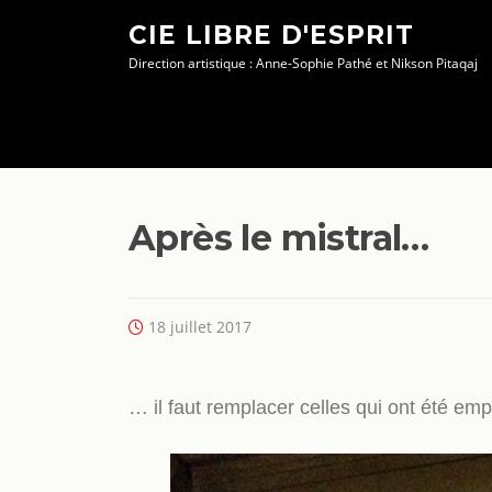
Aller
CIE LIBRE D'ESPRIT
au
Direction artistique : Anne-Sophie Pathé et Nikson Pitaqaj
contenu
Après le mistral…
18 juillet 2017
… il faut remplacer celles qui ont été emp