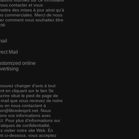
ations fournies sur ce formulaire
vous contacter et vous
ettre des mises à jour ainsi qu'à
ins commerciales. Merci de nous
ser comment vous souhaitez être
cté:
ail
rect Mail
stomized online
vertising
pouvez changer d'avis à tout
t en cliquant sur le lien Se
crire situé le pied de page de
e-mail que vous recevez de notre
 ou en nous contactant à
ion@libredesprit.net. Nous
rons vos informations avec
t. Pour plus d'informations sur
atiques de confidentialité,
ez visiter notre site Web. En
ant ci-dessous, vous acceptez