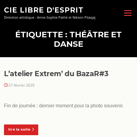
Aller
CIE LIBRE D'ESPRIT
au
Menu
contenu
Direction artistique : Anne-Sophie Pathé et Nikson Pitaqaj
ÉTIQUETTE :
THÉÂTRE ET
DANSE
L’atelier Extrem’ du BazaR#3
21 février 2020
Fin de journée : dernier moment pour la photo souvenir.
lire la suite