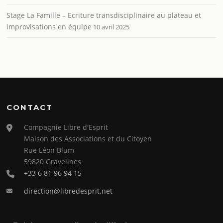
Stage La Famille – Ecriture transdisciplinaire au plateau et
improvisations en équipe
10 avril 2025
CONTACT
Compagnie Libre d'Esprit
Maison des Associations et du Citoyen
Rue Léon Blum
59820 Gravelines
+33 6 81 96 94 15
direction@libredesprit.net