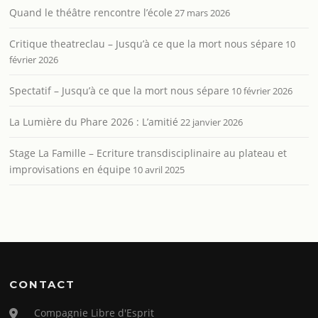
Quand le théâtre rencontre l’école
27 mars 2026
Critique theatreclau – Jusqu’à ce que la mort nous sépare
10
février 2026
Spectatif – Jusqu’à ce que la mort nous sépare
10 février 2026
La Lumière du Phare 2026 : L’amitié
22 janvier 2026
Stage La Famille – Ecriture transdisciplinaire au plateau et
improvisations en équipe
10 avril 2025
CONTACT
Compagnie Libre d'Esprit