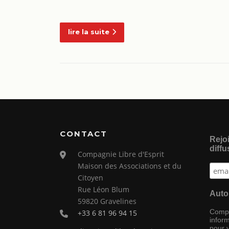
lire la suite
CONTACT
Rejoi
diffu
Compagnie Libre d'Esprit
Maison des Associations et du
Citoyen
Rue Léon Blum
Auto
59820 Gravelines
Compag
+33 6 81 96 94 15
inform
pour 