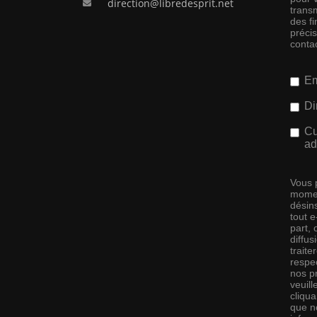
direction@libredesprit.net
transm
des f
préci
conta
Em
Di
Cu
ad
Vous 
momen
désins
tout 
part,
diffus
traite
respec
nos pr
veuill
cliqu
que no