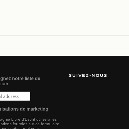
SUIVEZ-NOUS
gnez notre liste de
sion
risations de marketing
nie Libre d'Esprit utilisera les
ations fournies sur ce formulaire
vous contacter et vous