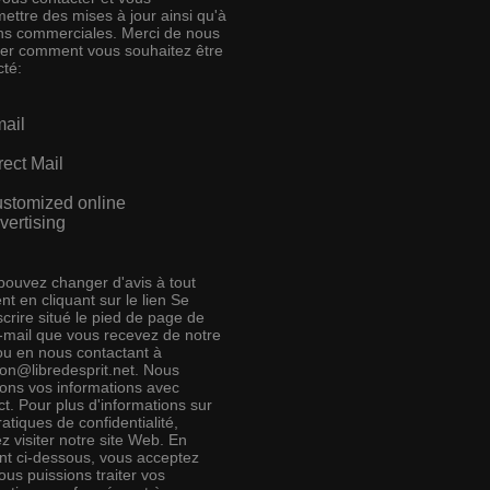
ettre des mises à jour ainsi qu'à
ins commerciales. Merci de nous
ser comment vous souhaitez être
cté:
ail
rect Mail
stomized online
vertising
pouvez changer d'avis à tout
t en cliquant sur le lien Se
crire situé le pied de page de
e-mail que vous recevez de notre
 ou en nous contactant à
ion@libredesprit.net. Nous
rons vos informations avec
t. Pour plus d'informations sur
atiques de confidentialité,
ez visiter notre site Web. En
ant ci-dessous, vous acceptez
us puissions traiter vos