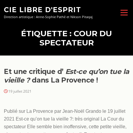
Aller
CIE LIBRE D'ESPRIT
au
Menu
contenu
Direction artistique : Anne-Sophie Pathé et Nikson Pitaqaj
ÉTIQUETTE :
COUR DU
SPECTATEUR
Et une critique d’
Est-ce qu’on tue la
vieille ?
dans La Provence !
19 juillet 2021
Publié sur La Provence par Jean-Noël Grando le 19 juillet
2021 Est-ce qu’on tue la vieille ?: très original La Cour du
spectateur Elle semble bien inoffensive, cette petite vieille,