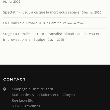
février 2026
Spectatif – Jusqu’à ce que la mort nous sépare
10 février 2026
La Lumière du Phare 2026 : L’amitié
22 janvier 2026
Stage La Famille – Ecriture transdisciplinaire au plateau et
improvisations en équipe
10 avril 2025
CONTACT
Compagnie Libre d'Esprit
Maison des Associations et du Citoyen
Rue Léon Blum
59820 Gravelines