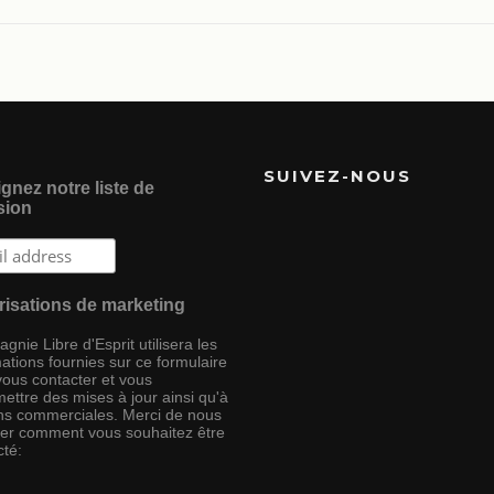
SUIVEZ-NOUS
gnez notre liste de
sion
risations de marketing
nie Libre d'Esprit utilisera les
ations fournies sur ce formulaire
vous contacter et vous
ettre des mises à jour ainsi qu'à
ins commerciales. Merci de nous
ser comment vous souhaitez être
cté: