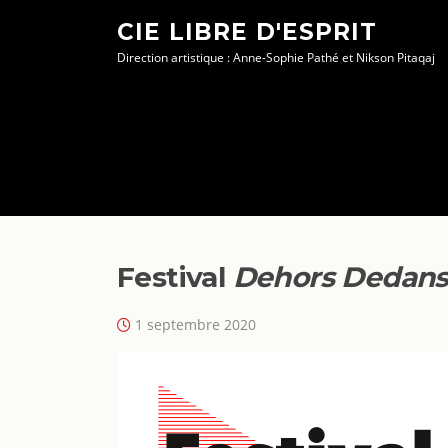
Aller
CIE LIBRE D'ESPRIT
au
Direction artistique : Anne-Sophie Pathé et Nikson Pitaqaj
contenu
Festival
Dehors Dedan
1 septembre 2020