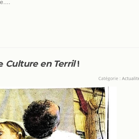
re….
de
Culture en Terril
!
Catégorie :
Actualit