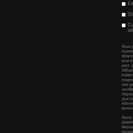
Em
Di
Cu
ad
Vous 
momen
désins
tout 
part,
diffus
traite
respec
nos pr
veuill
cliqu
que no
infor
terme
Nous 
platef
desso
recon