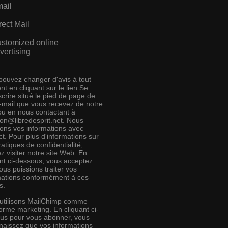
ail
rect Mail
stomized online
vertising
pouvez changer d'avis à tout
t en cliquant sur le lien Se
crire situé le pied de page de
e-mail que vous recevez de notre
 ou en nous contactant à
ion@libredesprit.net. Nous
rons vos informations avec
t. Pour plus d'informations sur
atiques de confidentialité,
ez visiter notre site Web. En
ant ci-dessous, vous acceptez
us puissions traiter vos
mations conformément à ces
s.
utilisons MailChimp comme
orme marketing. En cliquant ci-
us pour vous abonner, vous
naissez que vos informations