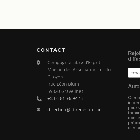
CONTACT
Rejoi
diffu
Compagnie Libre d'Esprit
Maison des Associations et du
Citoyen
Rue Léon Blum
Auto
59820 Gravelines
Compag
+33 6 81 96 94 15
inform
pour 
direction@libredesprit.net
transm
des f
préci
conta