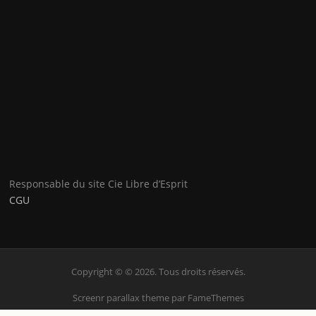
Responsable du site Cie Libre d’Esprit
CGU
Copyright © © 2026. Tous droits réservés.
Screenr parallax theme
par FameThemes