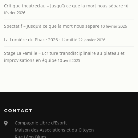
Critique theatreclau – Jusqu’à ce que la mort nous sépare
10
février 2026
Spectatif – Jusqu’à ce que la mort nous sépare
10 février 2026
La Lumière du Phare 2026 : L’amitié
22 janvier 2026
Stage La Famille – Ecriture transdisciplinaire au plateau et
improvisations en équipe
10 avril 2025
CONTACT
Compagnie Libre d'Esprit
Maison des Associations et du Citoyen
Rue Léon Blum