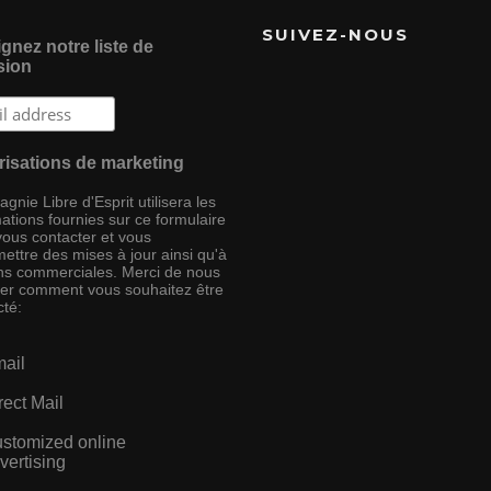
SUIVEZ-NOUS
gnez notre liste de
sion
risations de marketing
nie Libre d'Esprit utilisera les
ations fournies sur ce formulaire
vous contacter et vous
ettre des mises à jour ainsi qu'à
ins commerciales. Merci de nous
ser comment vous souhaitez être
cté:
ail
rect Mail
stomized online
vertising