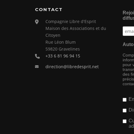
CONTACT
Rejoi
diffu
Compagnie Libre d'Esprit
Maison des Associations et du
Citoyen
Rue Léon Blum
Auto
59820 Gravelines
Compag
+33 6 81 96 94 15
inform
pour 
direction@libredesprit.net
transm
des f
préci
conta
Em
Di
Cu
ad