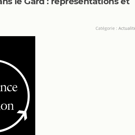
s le Gard : représentations et
Catégorie :
Actualit