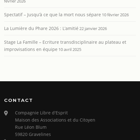
février 2026
Spectatif – Jusqu’à ce que la mort nous sépare
10 février 2026
La Lumière du Phare 2026 : L’amitié
22 janvier 2026
Stage La Famille – Ecriture transdisciplinaire au plateau et
improvisations en équipe
10 avril 2025
CONTACT
Compagnie Libre d'Esprit
Maison des Associations et du Citoyen
Rue Léon Blum
59820 Gravelines