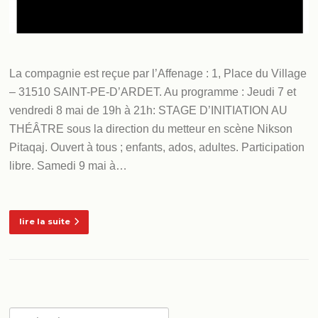
La compagnie est reçue par l’Affenage : 1, Place du Village
– 31510 SAINT-PE-D’ARDET. Au programme : Jeudi 7 et
vendredi 8 mai de 19h à 21h: STAGE D’INITIATION AU
THÉÂTRE sous la direction du metteur en scène Nikson
Pitaqaj. Ouvert à tous ; enfants, ados, adultes. Participation
libre. Samedi 9 mai à…
lire la suite
Rechercher :