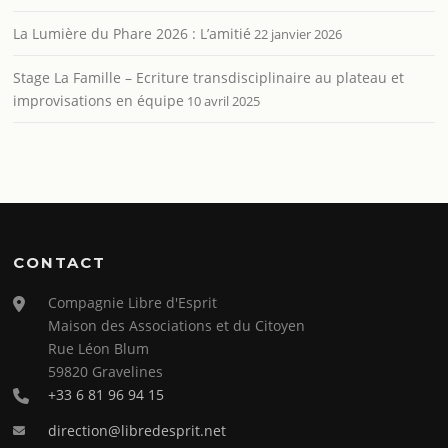
La Lumière du Phare 2026 : L’amitié
22 janvier 2026
Stage La Famille – Ecriture transdisciplinaire au plateau et
improvisations en équipe
10 avril 2025
CONTACT
Compagnie Libre d'Esprit
Maison des Associations et du Citoyen
Rue Léon Blum
59820 Gravelines
+33 6 81 96 94 15
direction@libredesprit.net