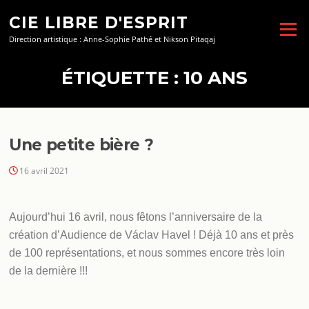
Aller
CIE LIBRE D'ESPRIT
au
Menu
contenu
Direction artistique : Anne-Sophie Pathé et Nikson Pitaqaj
ÉTIQUETTE :
10 ANS
Une petite bière ?
16 avril 2021
Aujourd’hui 16 avril, nous fêtons l’anniversaire de la
création d’Audience de Václav Havel ! Déjà 10 ans et près
de 100 représentations, et nous sommes encore très loin
de la dernière !!!