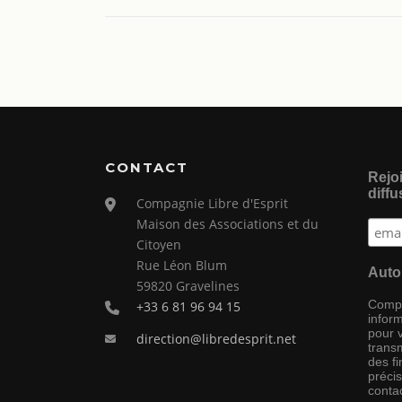
CONTACT
Rejoi
diffu
Compagnie Libre d'Esprit
Maison des Associations et du
Citoyen
Rue Léon Blum
Auto
59820 Gravelines
Compag
+33 6 81 96 94 15
inform
pour 
direction@libredesprit.net
transm
des f
préci
conta