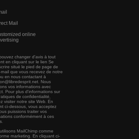
ail
rect Mail
stomized online
vertising
pouvez changer d'avis à tout
t en cliquant sur le lien Se
crire situé le pied de page de
e-mail que vous recevez de notre
 ou en nous contactant à
ion@libredesprit.net. Nous
rons vos informations avec
t. Pour plus d'informations sur
atiques de confidentialité,
ez visiter notre site Web. En
ant ci-dessous, vous acceptez
us puissions traiter vos
mations conformément à ces
s.
utilisons MailChimp comme
orme marketing. En cliquant ci-