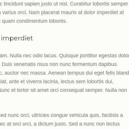
ec tincidunt sapien justo ut nisl. Curabitur lobortis semper
a varius orci. Nam placerat mauris at dolor imperdiet at
i at quam condimentum lobortis.
 imperdiet
am. Nulla nec odio lacus. Quisque porttitor egestas dolo
. Duis venenatis risus non nunc fermentum dapibus.
c, auctor nec massa. Aenean tempus dui eget felis bland
iat, ante et viverra lacinia, lectus sem lobortis dui,
. Nunc et tortor sit amet orci consequat semper. Nulla non
Sed nunc orci, ultricies congue vehicula quis, facilisis a
nec at orci orci, a dictum justo. Sed a nunc non lectus