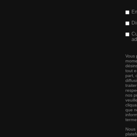
Em
Di
Cu
ad
Vous 
momen
désins
tout 
part,
diffus
traite
respec
nos pr
veuill
cliqu
que no
infor
terme
Nous 
platef