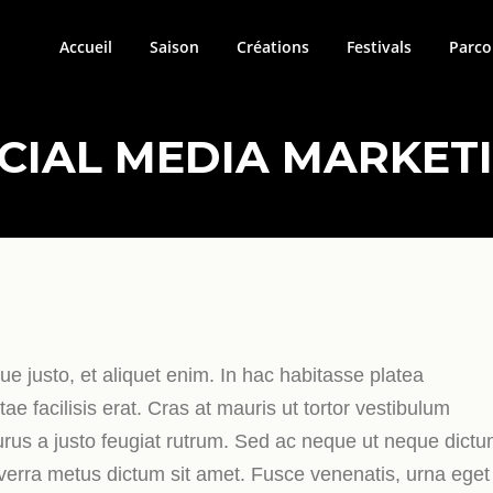
Accueil
Saison
Créations
Festivals
Parco
CIAL MEDIA MARKET
 justo, et aliquet enim. In hac habitasse platea
 facilisis erat. Cras at mauris ut tortor vestibulum
urus a justo feugiat rutrum. Sed ac neque ut neque dict
iverra metus dictum sit amet. Fusce venenatis, urna eget