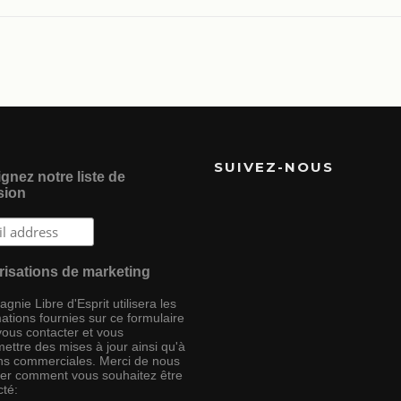
SUIVEZ-NOUS
gnez notre liste de
sion
risations de marketing
nie Libre d'Esprit utilisera les
ations fournies sur ce formulaire
vous contacter et vous
ettre des mises à jour ainsi qu'à
ins commerciales. Merci de nous
ser comment vous souhaitez être
cté: