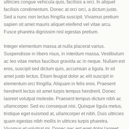
ultricies congue vehicula quis, facilisis a orci. In aliquet
facilisis condimentum. Donec at orci orci, a dictum justo.
Sed a nunc non lectus fringilla suscipit. Vivamus pretium
sapien sit amet mauris aliquet eleifend vel vitae arcu.
Fusce pharetra dignissim nisl egestas pretium.
Integer elementum massa at nulla placerat varius.
Suspendisse in libero risus, in interdum massa. Vestibulum
ac leo vitae metus faucibus gravida ac in neque. Nullam est
eros, suscipit sed dictum quis, accumsan a ligula. In sit
amet justo lectus. Etiam feugiat dolor ac elit suscipit in
elementum orci fringilla. Aliquam in felis eros. Praesent
hendrerit lectus sit amet turpis tempus hendrerit. Donec
laoreet volutpat molestie. Praesent tempus dictum nibh ac
ullamcorper. Sed eu consequat nisi. Quisque ligula metus,
tristique eget euismod at, ullamcorper et nibh. Duis ultricies
quam egestas nibh mollis in ultrices turpis pharetra.
Vivamus et volutpat mi. Donec nec est eget dolor laoreet