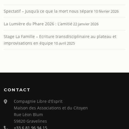
Spectatif – Jusqu’à ce que la mort nous sépare
10 février 2026
La Lumière du Phare 2026 : L’amitié
22 janvier 2026
Stage La Famille – Ecriture transdisciplinaire au plateau et
improvisations en équipe
10 avril 2025
CONTACT
Compagnie Libre d'Esprit
Maison des Associations et du Citoyen
Rue Léon Blum
59820 Gravelines
+33 6 81 96 94 15