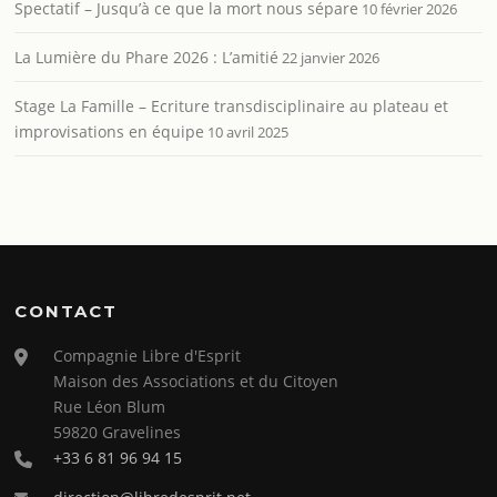
Spectatif – Jusqu’à ce que la mort nous sépare
10 février 2026
La Lumière du Phare 2026 : L’amitié
22 janvier 2026
Stage La Famille – Ecriture transdisciplinaire au plateau et
improvisations en équipe
10 avril 2025
CONTACT
Compagnie Libre d'Esprit
Maison des Associations et du Citoyen
Rue Léon Blum
59820 Gravelines
+33 6 81 96 94 15