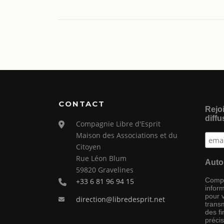
CONTACT
Rejoi
diffu
Compagnie Libre d'Esprit
Maison des Associations et du
Citoyen
Rue Léon Blum
Auto
59820 Gravelines
Compag
+33 6 81 96 94 15
inform
pour 
direction@libredesprit.net
transm
des f
préci