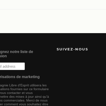
SUIVEZ-NOUS
gnez notre liste de
sion
risations de marketing
nie Libre d'Esprit utilisera les
ations fournies sur ce formulaire
vous contacter et vous
ettre des mises à jour ainsi qu'à
ins commerciales. Merci de nous
ser comment vous souhaitez être