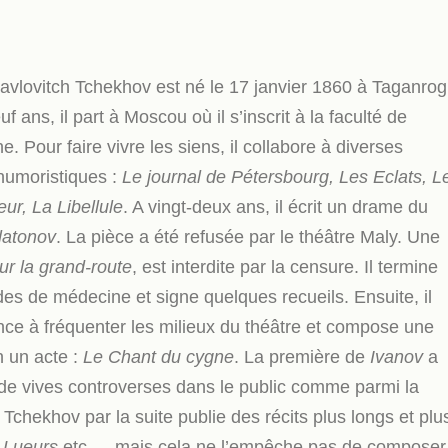
avlovitch Tchekhov est né le 17 janvier 1860 à Taganrog
uf ans, il part à Moscou où il s’inscrit à la faculté de
. Pour faire vivre les siens, il collabore à diverses
humoristiques :
Le journal de Pétersbourg, Les Eclats, L
ur, La Libellule
. A vingt-deux ans, il écrit un drame du
latonov
. La pièce a été refusée par le théâtre Maly. Une
ur la grand-route
, est interdite par la censure. Il termine
es de médecine et signe quelques recueils. Ensuite, il
e à fréquenter les milieux du théâtre et compose une
n un acte :
Le Chant du cygne
. La première de
Ivanov
a
 de vives controverses dans le public comme parmi la
. Tchekhov par la suite publie des récits plus longs et plu
 Lueurs
etc…, mais cela ne l’empêche pas de composer