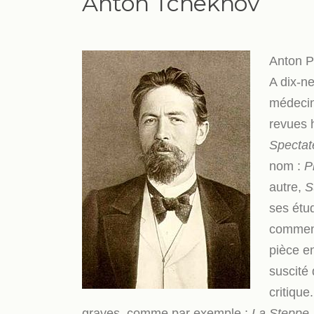
Anton Tchekhov
Anton P
A dix-ne
médecine
revues 
Spectate
nom :
P
autre,
S
ses étud
commenc
pièce e
suscité
critique
graves, comme par exemple :
La Steppe,