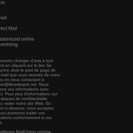
cté:
ail
rect Mail
stomized online
vertising
pouvez changer d'avis à tout
t en cliquant sur le lien Se
crire situé le pied de page de
e-mail que vous recevez de notre
 ou en nous contactant à
ion@libredesprit.net. Nous
rons vos informations avec
t. Pour plus d'informations sur
atiques de confidentialité,
ez visiter notre site Web. En
ant ci-dessous, vous acceptez
us puissions traiter vos
mations conformément à ces
s.
utilisons MailChimp comme