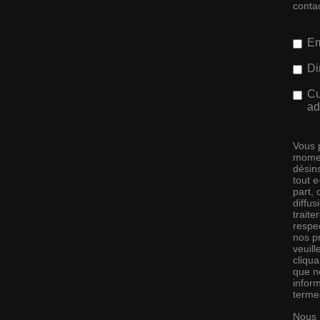
conta
Em
Di
Cu
ad
Vous 
momen
désins
tout 
part,
diffus
traite
respec
nos pr
veuill
cliqu
que no
infor
terme
Nous 