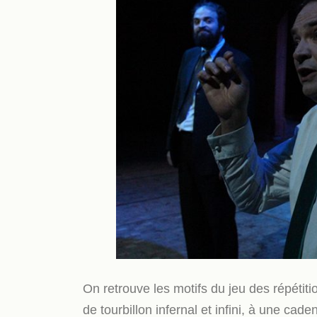
On retrouve les motifs du jeu des répéti
de tourbillon infernal et infini, à une ca