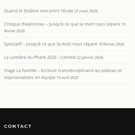
Quand le théâtre rencontre l’école
27 mars 2026
Critique theatreclau – Jusqu’à ce que la mort nous sépare
10
février 2026
Spectatif – Jusqu’à ce que la mort nous sépare
10 février 2026
La Lumière du Phare 2026 : L’amitié
22 janvier 2026
Stage La Famille – Ecriture transdisciplinaire au plateau et
improvisations en équipe
10 avril 2025
CONTACT