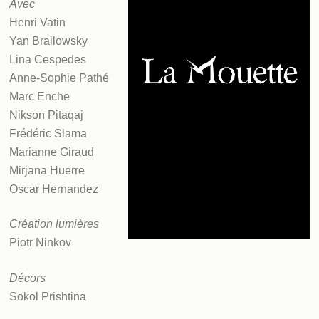
Avec
Henri Vatin
Yan Brailowsky
Lina Cespedes
Anne-Sophie Pathé
Marc Enche
Nikson Pitaqaj
Frédéric Slama
Marianne Giraud
Mirjana Huerre
Oscar Hernandez
Création lumières
Piotr Ninkov
Décors
Sokol Prishtina