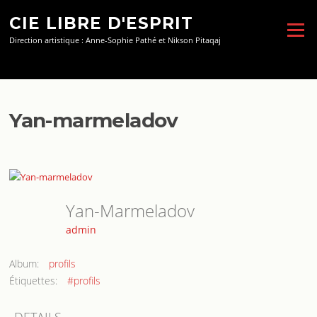
Aller
CIE LIBRE D'ESPRIT
au
Menu
contenu
Direction artistique : Anne-Sophie Pathé et Nikson Pitaqaj
Yan-marmeladov
Yan-Marmeladov
admin
Album:
profils
Étiquettes:
#profils