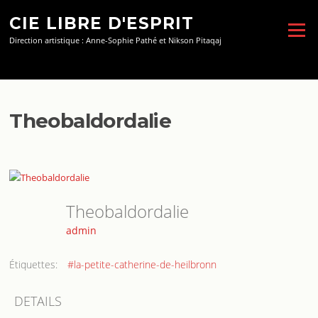
Aller
CIE LIBRE D'ESPRIT
au
Menu
contenu
Direction artistique : Anne-Sophie Pathé et Nikson Pitaqaj
Theobaldordalie
Theobaldordalie
admin
Étiquettes:
#la-petite-catherine-de-heilbronn
DETAILS