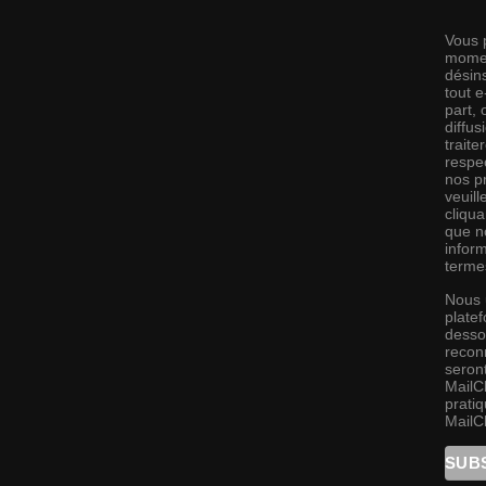
Vous 
momen
désins
tout 
part,
diffus
traite
respec
nos pr
veuill
cliqu
que no
infor
terme
Nous 
platef
desso
recon
seront
MailC
pratiq
MailC