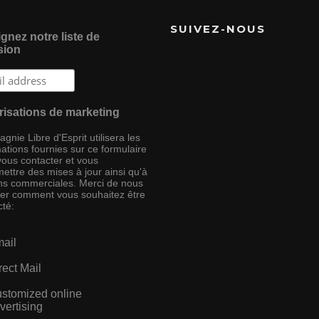
SUIVEZ-NOUS
gnez notre liste de
sion
risations de marketing
nie Libre d'Esprit utilisera les
ations fournies sur ce formulaire
vous contacter et vous
ettre des mises à jour ainsi qu'à
ins commerciales. Merci de nous
ser comment vous souhaitez être
cté:
ail
rect Mail
stomized online
vertising