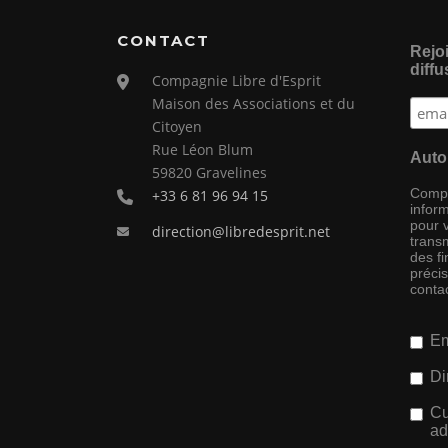
CONTACT
Rejoi
diffu
Compagnie Libre d'Esprit
Maison des Associations et du
Citoyen
Rue Léon Blum
Auto
59820 Gravelines
Compag
+33 6 81 96 94 15
inform
pour 
direction@libredesprit.net
transm
des f
préci
conta
Em
Di
Cu
ad