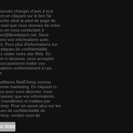
pouvez changer d'avis à tout
t en cliquant sur le lien Se
crire situé le pied de page de
e-mail que vous recevez de notre
 ou en nous contactant à
ion@libredesprit.net. Nous
rons vos informations avec
t. Pour plus d'informations sur
atiques de confidentialité,
ez visiter notre site Web. En
ant ci-dessous, vous acceptez
us puissions traiter vos
mations conformément à ces
s.
utilisons MailChimp comme
orme marketing. En cliquant ci-
us pour vous abonner, vous
naissez que vos informations
 transférées et traitées par
himp. Pour en savoir plus sur les
ues de confidentialité de
himp, rendez-vous
ici
.