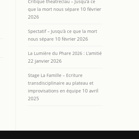
Critique theatreclau – Jusqu’à ce
10 février
que la mort nous sépare
2026
Spectatif – Jusqu’à ce que la mort
10 février 2026
nous sépare
La Lumière du Phare 2026 : L’amitié
22 janvier 2026
Stage La Famille – Ecriture
transdisciplinaire au plateau et
10 avril
improvisations en équipe
2025