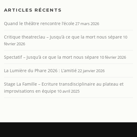
ARTICLES RÉCENTS
Quand le théâtre rencontre l’école
27 mars 2026
Critique theatreclau – Jusqu’à ce que la mort nous sépare
10
février 2026
Spectatif – Jusqu’à ce que la mort nous sépare
10 février 2026
La Lumière du Phare 2026 : L’amitié
22 janvier 2026
Stage La Famille – Ecriture transdisciplinaire au plateau et
improvisations en équipe
10 avril 2025