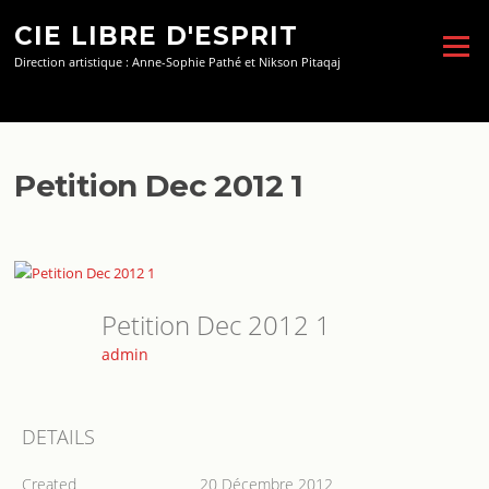
Aller
CIE LIBRE D'ESPRIT
au
Menu
contenu
Direction artistique : Anne-Sophie Pathé et Nikson Pitaqaj
Petition Dec 2012 1
Petition Dec 2012 1
admin
DETAILS
Created
20 Décembre 2012