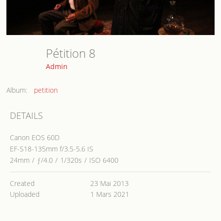
Pétition 8
Admin
Album:
petition
DETAILS
Canon EOS 60D
EF-S18-135mm f/3.5-5.6 IS
24mm
/
ƒ/4.0
/
1/320s
/
ISO 6400
Created
23 Mai 2013
Uploaded
1 Mars 2021