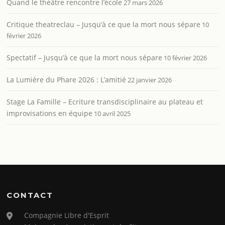
Quand le théâtre rencontre l’école
27 mars 2026
Critique theatreclau – Jusqu’à ce que la mort nous sépare
10
février 2026
Spectatif – Jusqu’à ce que la mort nous sépare
10 février 2026
La Lumière du Phare 2026 : L’amitié
22 janvier 2026
Stage La Famille – Ecriture transdisciplinaire au plateau et
improvisations en équipe
10 avril 2025
CONTACT
Compagnie Libre d'Esprit