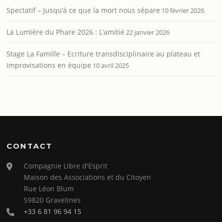
Spectatif – Jusqu’à ce que la mort nous sépare
10 février 2026
La Lumière du Phare 2026 : L’amitié
22 janvier 2026
Stage La Famille – Ecriture transdisciplinaire au plateau et
improvisations en équipe
10 avril 2025
CONTACT
Compagnie Libre d'Esprit
Maison des Associations et du Citoyen
Rue Léon Blum
59820 Gravelines
+33 6 81 96 94 15