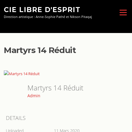
Aller
CIE LIBRE D'ESPRIT
au
Menu
contenu
Direction artistique : Anne-Sophie Pathé et Nikson Pitaqaj
Martyrs 14 Réduit
Martyrs 14 Réduit
Admin
DETAILS
Uploaded
11 Mars 2020