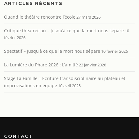
ARTICLES RÉCENTS
Quand le théâtre rencontre l’école
27 mars 2026
Critique theatreclau – Jusqu’à ce que la mort nous sépare
10
février 2026
Spectatif – Jusqu’à ce que la mort nous sépare
10 février 2026
La Lumière du Phare 2026 : L’amitié
22 janvier 2026
Stage La Famille – Ecriture transdisciplinaire au plateau et
improvisations en équipe
10 avril 2025
CONTACT