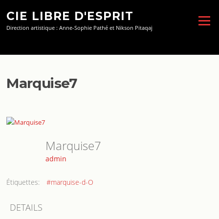
Aller
CIE LIBRE D'ESPRIT
au
Menu
contenu
Direction artistique : Anne-Sophie Pathé et Nikson Pitaqaj
Marquise7
Marquise7
admin
Étiquettes:
#marquise-d-O
DETAILS