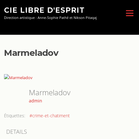
Aller
CIE LIBRE D'ESPRIT
au
Menu
contenu
Direction artistique : Anne-Sophie Pathé et Nikson Pitaqaj
Marmeladov
Marmeladov
admin
Étiquettes:
#crime-et-chatiment
DETAILS