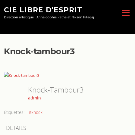
Aller
CIE LIBRE D'ESPRIT
au
Menu
contenu
Direction artistique : Anne-Sophie Pathé et Nikson Pitaqaj
Knock-tambour3
Knock-Tambour3
admin
Étiquettes:
#knock
DETAILS