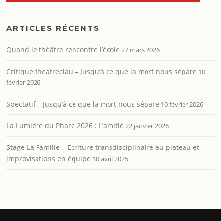
ARTICLES RÉCENTS
Quand le théâtre rencontre l’école
27 mars 2026
Critique theatreclau – Jusqu’à ce que la mort nous sépare
10
février 2026
Spectatif – Jusqu’à ce que la mort nous sépare
10 février 2026
La Lumière du Phare 2026 : L’amitié
22 janvier 2026
Stage La Famille – Ecriture transdisciplinaire au plateau et
improvisations en équipe
10 avril 2025