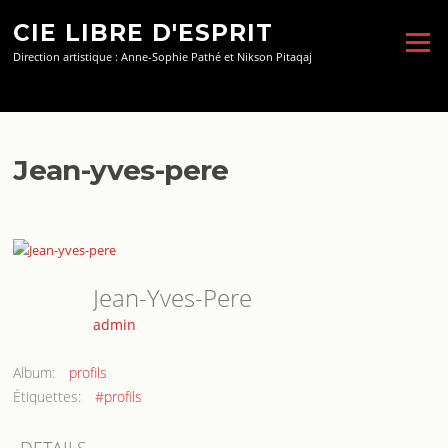
Aller
CIE LIBRE D'ESPRIT
au
Menu
contenu
Direction artistique : Anne-Sophie Pathé et Nikson Pitaqaj
Jean-yves-pere
Jean-Yves-Pere
admin
Album:
profils
Étiquettes:
#profils