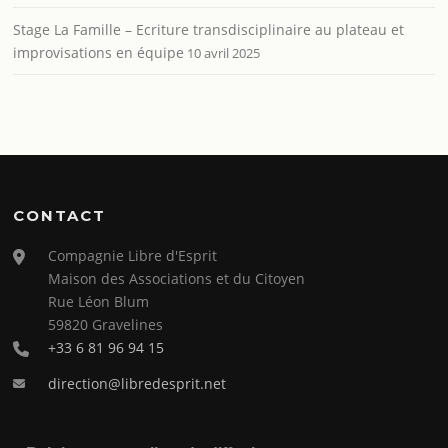
Stage La Famille – Ecriture transdisciplinaire au plateau et
improvisations en équipe
10 avril 2025
CONTACT
Compagnie Libre d'Esprit
Maison des Associations et du Citoyen
Rue Léon Blum
59820 Gravelines
+33 6 81 96 94 15
direction@libredesprit.net