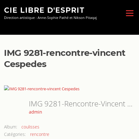
Aller
CIE LIBRE D'ESPRIT
au
Menu
contenu
Direction artistique : Anne-Sophie Pathé et Nikson Pitaqaj
IMG 9281-rencontre-vincent
Cespedes
IMG 9281-Rencontre-Vincent Cespedes
admin
Album:
coulisses
Catégories:
rencontre