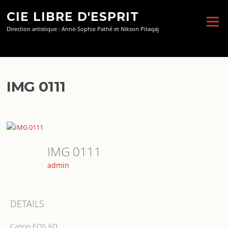
Aller
CIE LIBRE D'ESPRIT
au
Menu
contenu
Direction artistique : Anne-Sophie Pathé et Nikson Pitaqaj
IMG 0111
IMG 0111
admin
DETAILS
Canon EOS 6D