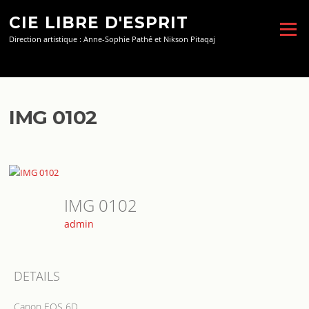
Aller
CIE LIBRE D'ESPRIT
au
Menu
contenu
Direction artistique : Anne-Sophie Pathé et Nikson Pitaqaj
IMG 0102
IMG 0102
admin
DETAILS
Canon EOS 6D