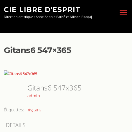
Aller
CIE LIBRE D'ESPRIT
au
Menu
contenu
Direction artistique : Anne-Sophie Pathé et Nikson Pitaqaj
Gitans6 547×365
Gitans6 547x365
admin
Étiquettes:
#gitans
DETAILS