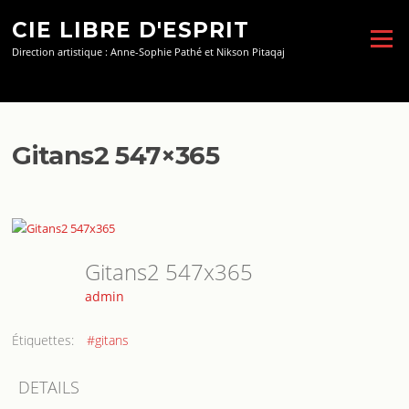
Aller
CIE LIBRE D'ESPRIT
au
Menu
contenu
Direction artistique : Anne-Sophie Pathé et Nikson Pitaqaj
Gitans2 547×365
Gitans2 547x365
admin
Étiquettes:
#gitans
DETAILS