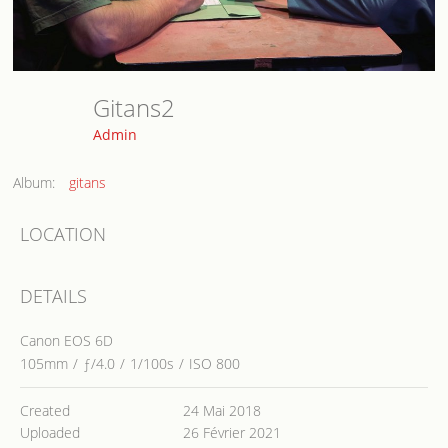
Gitans2
Admin
Album:
gitans
LOCATION
DETAILS
Canon EOS 6D
105mm
/
ƒ/4.0
/
1/100s
/
ISO 800
Created
24 Mai 2018
Uploaded
26 Février 2021