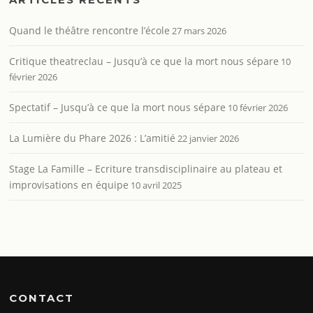
Quand le théâtre rencontre l’école
27 mars 2026
Critique theatreclau – Jusqu’à ce que la mort nous sépare
10
février 2026
Spectatif – Jusqu’à ce que la mort nous sépare
10 février 2026
La Lumière du Phare 2026 : L’amitié
22 janvier 2026
Stage La Famille – Ecriture transdisciplinaire au plateau et
improvisations en équipe
10 avril 2025
CONTACT