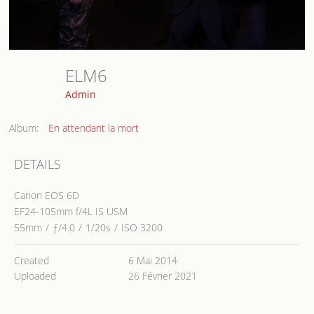
ELM6
Admin
Album:
En attendant la mort
DETAILS
Canon EOS 6D
EF24-105mm f/4L IS USM
55mm
/
ƒ/4.0
/
1/20s
/
ISO 3200
Created
6 Mai 2014
Uploaded
26 Février 2021