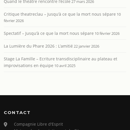
Quand le théâtre rencontre l’école
27 mars 2026
Critique theatreclau – Jusqu’à ce que la mort nous sépare
10
février 2026
Spectatif – Jusqu’à ce que la mort nous sépare
10 février 2026
La Lumière du Phare 2026 : L’amitié
22 janvier 2026
Stage La Famille – Ecriture transdisciplinaire au plateau et
improvisations en équipe
10 avril 2025
CONTACT
Compagnie Libre d'Esprit