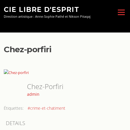
Aller
CIE LIBRE D'ESPRIT
au
Menu
contenu
Direction artistique : Anne-Sophie Pathé et Nikson Pitaqaj
Chez-porfiri
Chez-Porfiri
admin
Étiquettes:
#crime-et-chatiment
DETAILS