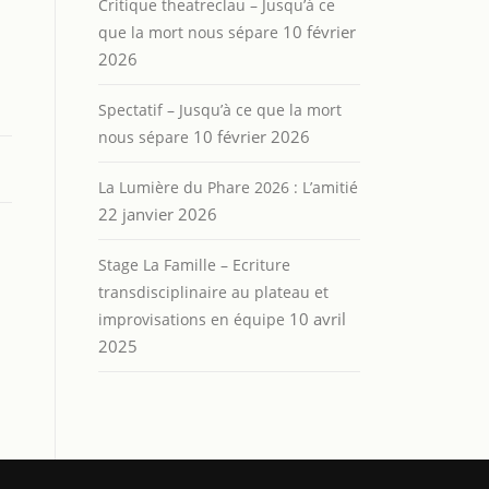
Critique theatreclau – Jusqu’à ce
10 février
que la mort nous sépare
2026
Spectatif – Jusqu’à ce que la mort
10 février 2026
nous sépare
La Lumière du Phare 2026 : L’amitié
22 janvier 2026
Stage La Famille – Ecriture
transdisciplinaire au plateau et
10 avril
improvisations en équipe
2025