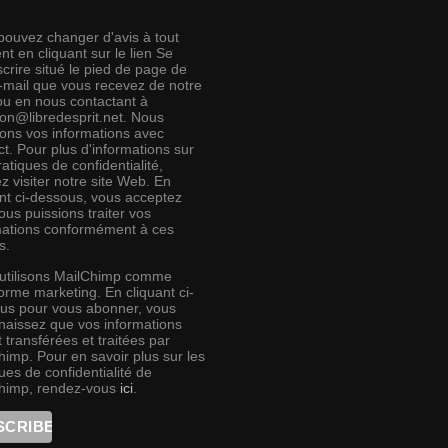
pouvez changer d'avis à tout
t en cliquant sur le lien Se
crire situé le pied de page de
e-mail que vous recevez de notre
 ou en nous contactant à
ion@libredesprit.net. Nous
rons vos informations avec
t. Pour plus d'informations sur
atiques de confidentialité,
ez visiter notre site Web. En
ant ci-dessous, vous acceptez
us puissions traiter vos
mations conformément à ces
s.
utilisons MailChimp comme
orme marketing. En cliquant ci-
us pour vous abonner, vous
naissez que vos informations
 transférées et traitées par
himp. Pour en savoir plus sur les
ues de confidentialité de
himp, rendez-vous
ici
.