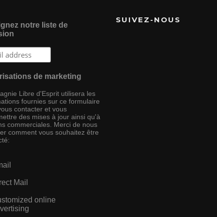
SUIVEZ-NOUS
gnez notre liste de
sion
risations de marketing
nie Libre d'Esprit utilisera les
ations fournies sur ce formulaire
vous contacter et vous
ettre des mises à jour ainsi qu'à
ins commerciales. Merci de nous
ser comment vous souhaitez être
cté:
ail
rect Mail
stomized online
vertising