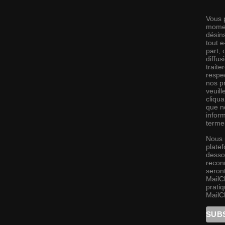
Vous 
momen
désins
tout 
part,
diffus
traite
respec
nos pr
veuill
cliqu
que no
infor
terme
Nous 
platef
desso
recon
seront
MailC
pratiq
MailC