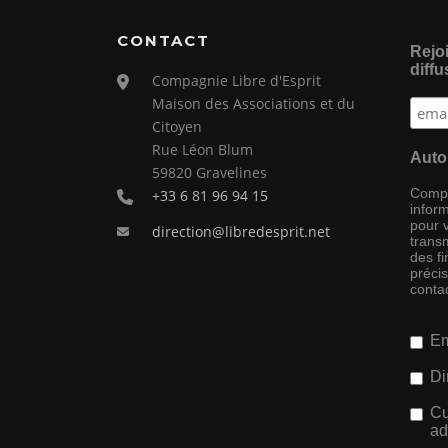
CONTACT
Rejoi
diffu
Compagnie Libre d'Esprit
Maison des Associations et du
Citoyen
Rue Léon Blum
Auto
59820 Gravelines
Compag
+33 6 81 96 94 15
inform
pour 
direction@libredesprit.net
transm
des f
préci
conta
Em
Di
Cu
ad