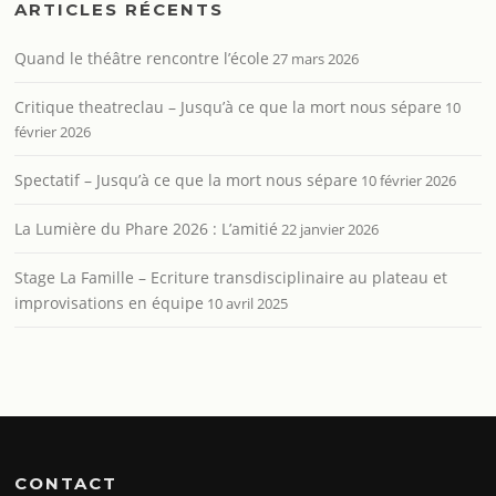
ARTICLES RÉCENTS
Quand le théâtre rencontre l’école
27 mars 2026
Critique theatreclau – Jusqu’à ce que la mort nous sépare
10
février 2026
Spectatif – Jusqu’à ce que la mort nous sépare
10 février 2026
La Lumière du Phare 2026 : L’amitié
22 janvier 2026
Stage La Famille – Ecriture transdisciplinaire au plateau et
improvisations en équipe
10 avril 2025
CONTACT