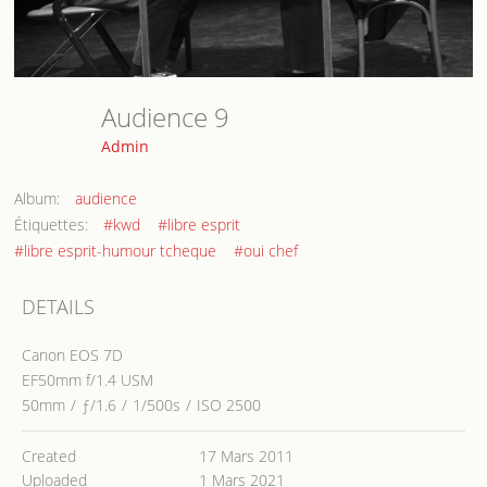
Audience 9
Admin
Album:
audience
Étiquettes:
#kwd
#libre esprit
#libre esprit-humour tcheque
#oui chef
DETAILS
Canon EOS 7D
EF50mm f/1.4 USM
50mm
/
ƒ/1.6
/
1/500s
/
ISO 2500
Created
17 Mars 2011
Uploaded
1 Mars 2021