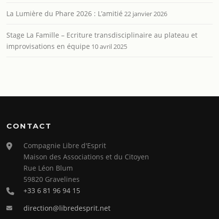
La Lumière du Phare 2026 : L’amitié
22 janvier 2026
Stage La Famille – Ecriture transdisciplinaire au plateau et
improvisations en équipe
10 avril 2025
CONTACT
Compagnie Libre d'Esprit
Maison des Associations et du Citoyen
Rue Léon Blum
59820 Gravelines
+33 6 81 96 94 15
direction@libredesprit.net