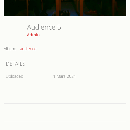
Audience 5
Admin
Album:
audience
DETAILS
Uploaded
1 Mars 2021