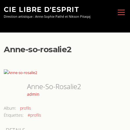
Aller
CIE LIBRE D'ESPRIT
au
Menu
contenu
Direction artistique : Anne-Sophie Pathé et Nikson Pitaqaj
Anne-so-rosalie2
Anne-So-Rosalie2
admin
Album:
profils
Étiquettes:
#profils