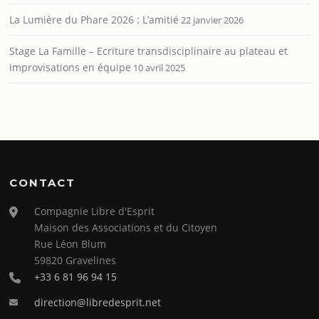
La Lumière du Phare 2026 : L’amitié
22 janvier 2026
Stage La Famille – Ecriture transdisciplinaire au plateau et
improvisations en équipe
10 avril 2025
CONTACT
Compagnie Libre d'Esprit
Maison des Associations et du Citoyen
Rue Léon Blum
59820 Gravelines
+33 6 81 96 94 15
direction@libredesprit.net