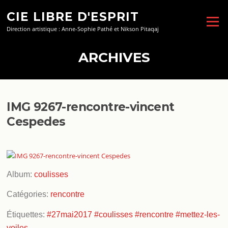
Aller
CIE LIBRE D'ESPRIT
au
Menu
contenu
Direction artistique : Anne-Sophie Pathé et Nikson Pitaqaj
ARCHIVES
IMG 9267-rencontre-vincent
Cespedes
Album:
coulisses
Catégories:
rencontre
Étiquettes:
#27mai2017
#coulisses
#rencontre
#mettez-les-
voiles